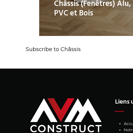
Châssis (Fenêtres) Alu,
PVC et Bois
Profilés Schüco à votre servic
Subscribe to Châssis
Liens 
Accu
Notr